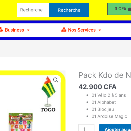
Kdo
Recherche
0
CFA
Recherche
de
pour :
Noël
J
Business
Nos Services
Pack Kdo de N
quantité
de
42.900
CFA
Pack
Kdo
01 Vélo 2 à 5 ans
de
01 Alphabet
Noël
01 Bloc jeu
J
01 Ardoise Magic
Ajouter au p