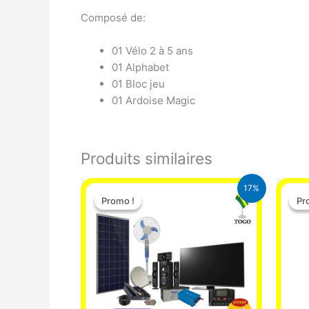
Composé de:
01 Vélo 2 à 5 ans
01 Alphabet
01 Bloc jeu
01 Ardoise Magic
Produits similaires
Le
Le
17%
prix
prix
Promo !
Promo !
Pr
Pr
initial
actuel
était :
est :
430.000 CFA.
355.000 CFA.