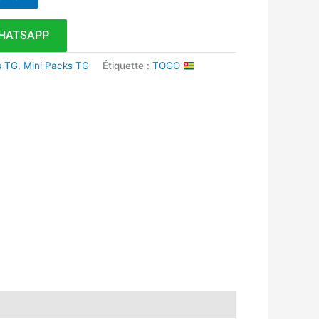
HATSAPP
s TG
,
Mini Packs TG
Étiquette :
TOGO
k
r
tsApp
inkedIn