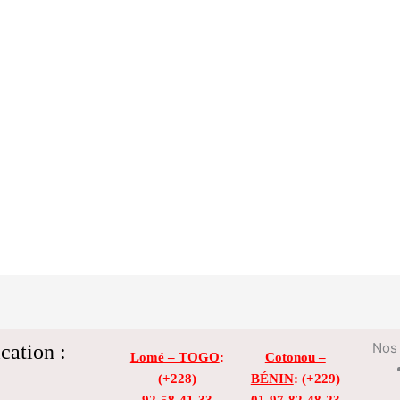
cation :
Nos 
Lomé – TOGO
:
Cotonou –
(+228)
BÉNIN
: (+229)