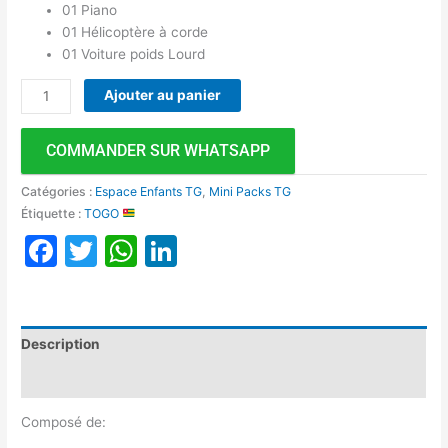
01 Piano
01 Hélicoptère à corde
01 Voiture poids Lourd
Ajouter au panier
COMMANDER SUR WHATSAPP
Catégories :
Espace Enfants TG
,
Mini Packs TG
Étiquette :
TOGO
Facebook
Twitter
WhatsApp
LinkedIn
Description
Avis (0)
Composé de: