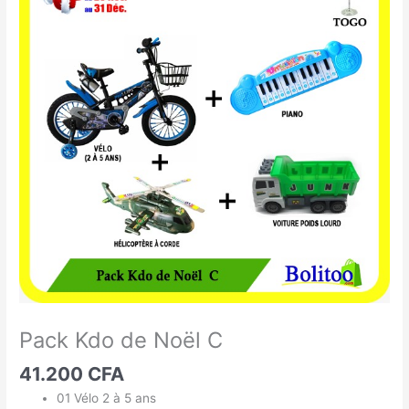
Kdo
de
Noël
C
Pack Kdo de Noël C
41.200
CFA
01 Vélo 2 à 5 ans