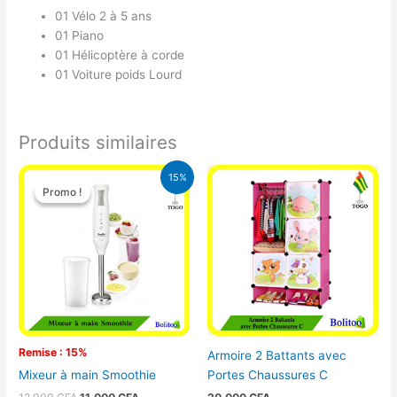
01 Vélo 2 à 5 ans
01 Piano
01 Hélicoptère à corde
01 Voiture poids Lourd
Produits similaires
Le
Le
15%
prix
prix
Promo !
Promo !
initial
actuel
était :
est :
12.900 CFA.
11.000 CFA.
Remise : 15%
Armoire 2 Battants avec
Portes Chaussures C
Mixeur à main Smoothie