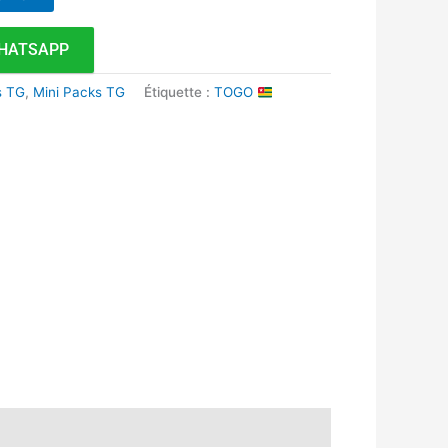
HATSAPP
s TG
,
Mini Packs TG
Étiquette :
TOGO
k
r
tsApp
inkedIn