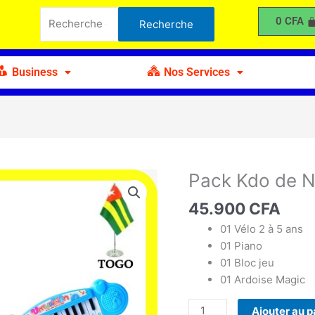
Kdo
Recherche
0
CFA
Recherche
de
pour :
Noël
B
Business
Nos Services
Pack Kdo de N
quantité
de
45.900
CFA
Pack
Kdo
01 Vélo 2 à 5 ans
de
01 Piano
Noël
01 Bloc jeu
B
01 Ardoise Magic
Ajouter au p