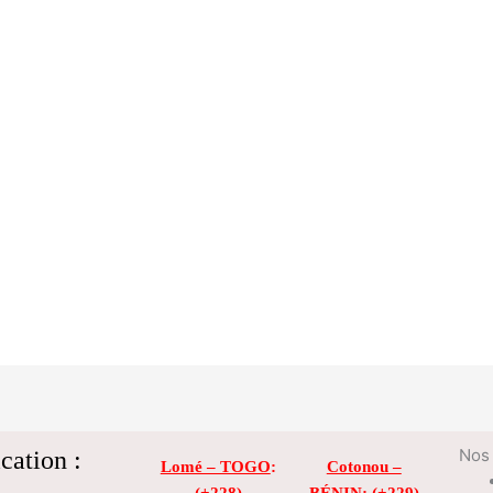
cation :
Nos 
Lomé – TOGO
:
Cotonou –