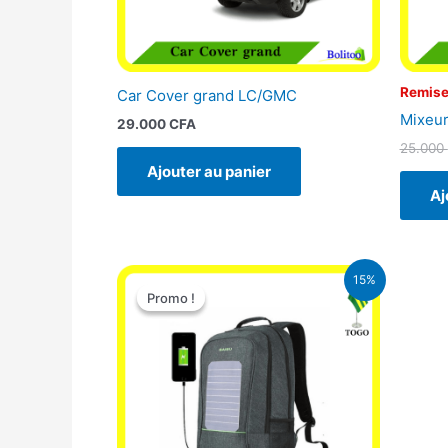
Remise
Car Cover grand LC/GMC
Mixeur
29.000
CFA
25.000
Ajouter au panier
Aj
Le
Le
15%
prix
prix
Promo !
Promo !
initial
actuel
était :
est :
29.500 CFA.
25.000 CFA.