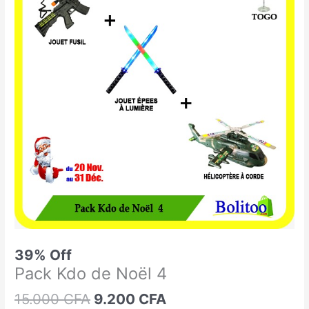
était :
est :
Kdo
15.000 CFA.
9.200 CFA.
de
Noël
4
39% Off
Pack Kdo de Noël 4
15.000
CFA
9.200
CFA