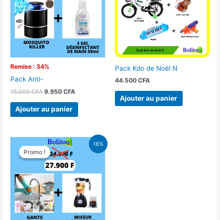
Remise : 34%
Pack Kdo de Noël N
Pack Anti-
44.500
CFA
15.000
CFA
9.950
CFA
Ajouter au panier
Ajouter au panier
Le
Le
18%
prix
prix
Promo !
Promo !
initial
actuel
était :
est :
34.000 CFA.
27.900 CFA.