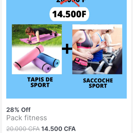
était :
est :
fitness
20.000 CFA.
14.500 CFA.
28% Off
Pack fitness
20.000
CFA
14.500
CFA