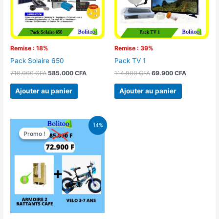
Remise : 18%
Remise : 39%
Pack Solaire 650
Pack TV 1
710.000
CFA
585.000
CFA
114.900
CFA
69.900
CFA
Ajouter au panier
Ajouter au panier
Le
Le
14%
prix
prix
Promo !
Promo !
initial
actuel
était :
est :
85.000 CFA.
72.900 CFA.