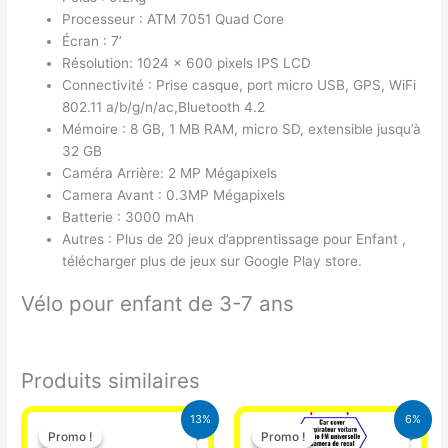
Processeur : ATM 7051 Quad Core
Écran : 7’
Résolution: 1024 x 600 pixels IPS LCD
Connectivité : Prise casque, port micro USB, GPS, WiFi
802.11 a/b/g/n/ac,Bluetooth 4.2
Mémoire : 8 GB, 1 MB RAM, micro SD, extensible jusqu’à
32 GB
Caméra Arrière: 2 MP Mégapixels
Camera Avant : 0.3MP Mégapixels
Batterie : 3000 mAh
Autres : Plus de 20 jeux d’apprentissage pour Enfant ,
télécharger plus de jeux sur Google Play store.
Vélo pour enfant de 3-7 ans
Produits similaires
Le
Le
Le
Le
13%
6%
prix
prix
prix
prix
Promo !
Promo !
Promo !
Promo !
initial
actuel
initial
actuel