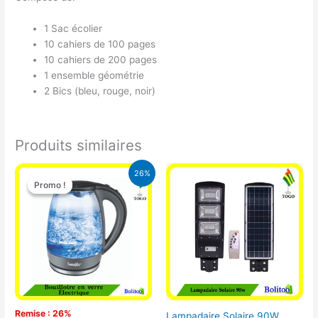
1 Sac écolier
10 cahiers de 100 pages
10 cahiers de 200 pages
1 ensemble géométrie
2 Bics (bleu, rouge, noir)
Produits similaires
Le
Le
26%
prix
prix
Promo !
Promo !
initial
actuel
était :
est :
16.900 CFA.
12.500 CFA.
Remise : 26%
Lampadaire Solaire 90W