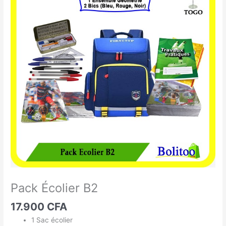
Écolier
B2
Pack Écolier B2
17.900
CFA
1 Sac écolier