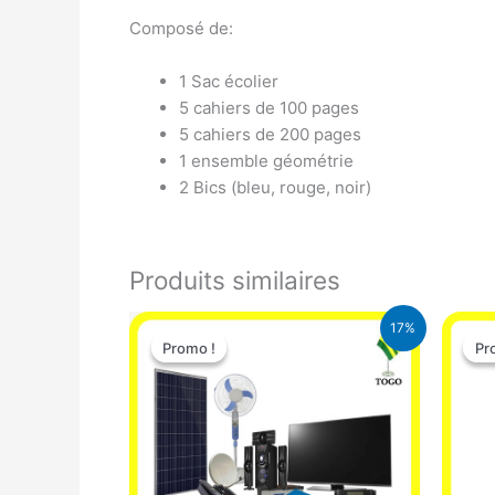
Composé de:
1 Sac écolier
5 cahiers de 100 pages
5 cahiers de 200 pages
1 ensemble géométrie
2 Bics (bleu, rouge, noir)
Produits similaires
Le
Le
17%
prix
prix
Promo !
Promo !
Pr
Pr
initial
actuel
était :
est :
430.000 CFA.
355.000 CFA.