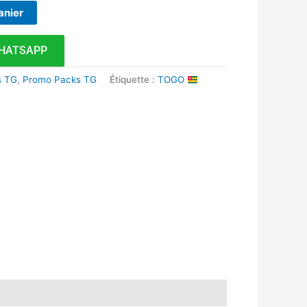
anier
HATSAPP
s TG
,
Promo Packs TG
Étiquette :
TOGO
k
r
tsApp
inkedIn