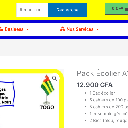
Écolier
Recherche
0
CFA
Recherche
A1
pour :
Business
Nos Services
Pack Écolier A
quantité
de
12.900
CFA
Pack
Écolier
1 Sac écolier
A1
5 cahiers de 100 p
5 cahiers de 200 
1 ensemble géomét
2 Bics (bleu, rouge,