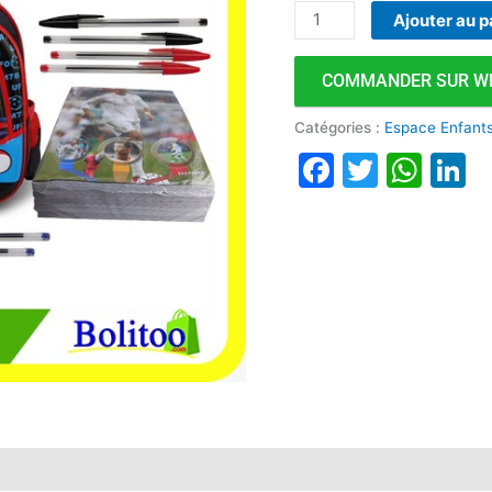
Ajouter au p
COMMANDER SUR W
Catégories :
Espace Enfant
Faceboo
Twitte
Wha
L