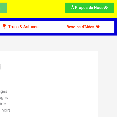
À Propos de Nous
Trucs & Astuces
Besoins d’Aides
1
ages
pages
rie
 noir)