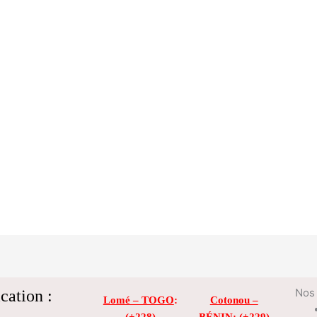
cation :
Nos 
Lomé – TOGO
:
Cotonou –