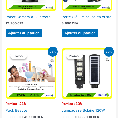
Robot Camera à Bluetooth
Porte Clé lumineuse en cristal
12.900
CFA
3.900
CFA
Ajouter au panier
Ajouter au panier
Le
Le
Le
Le
23%
30%
prix
prix
prix
prix
Promo !
Promo !
Promo !
Promo !
initial
actuel
initial
actuel
était :
est :
était :
est :
65.000 CFA.
49.900 CFA.
50.000 CFA.
35.000 CFA
Remise : 23%
Remise : 30%
Pack Beauté
Lampadaire Solaire 120W
65.000
CFA
49.900
CFA
50.000
CFA
35.000
CFA