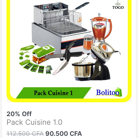
était :
est :
Cuisine
112.500 CFA.
90.500 CFA.
1.0
20% Off
Pack Cuisine 1.0
112.500
CFA
90.500
CFA