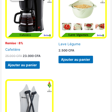
était :
est :
25.000 CFA.
23.000 CFA.
Remise : 8%
Lave Légume
Cafetière
2.500
CFA
25.000
CFA
23.000
CFA
Ajouter au panier
Ajouter au panier