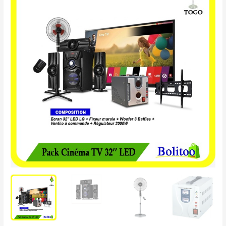
était :
est :
Cinéma
299.000 CFA.
139.900 CFA.
TV
32"
LED