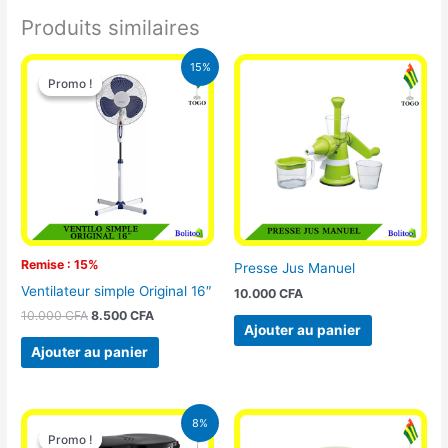
Produits similaires
Le
Le
15%
prix
prix
Promo !
Promo !
initial
actuel
était :
est :
10.000 CFA.
8.500 CFA.
Remise : 15%
Presse Jus Manuel
Ventilateur simple Original 16″
10.000
CFA
10.000
CFA
8.500
CFA
Ajouter au panier
Ajouter au panier
Le
Le
8%
prix
prix
Promo !
Promo !
initial
actuel