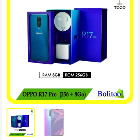
R17
Pro
(256
+
8Go)