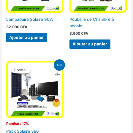
Lampadaire Solaire 90W
Poubelle de Chambre à
pédale
32.000
CFA
3.900
CFA
Ajouter au panier
Ajouter au panier
Le
Le
17%
prix
prix
Promo !
Promo !
initial
actuel
était :
est :
430.000 CFA.
355.000 CFA.
Remise : 17%
Pack Solaire 380