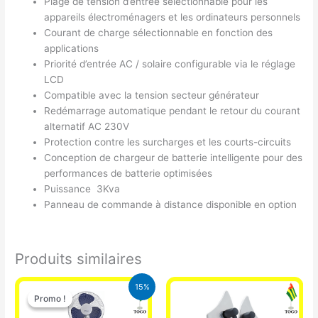
Plage de tension d’entrée sélectionnable pour les
appareils électroménagers et les ordinateurs personnels
Courant de charge sélectionnable en fonction des
applications
Priorité d’entrée AC / solaire configurable via le réglage
LCD
Compatible avec la tension secteur générateur
Redémarrage automatique pendant le retour du courant
alternatif AC 230V
Protection contre les surcharges et les courts-circuits
Conception de chargeur de batterie intelligente pour des
performances de batterie optimisées
Puissance 3Kva
Panneau de commande à distance disponible en option
Produits similaires
Le
Le
15%
prix
prix
Promo !
Promo !
initial
actuel
était :
est :