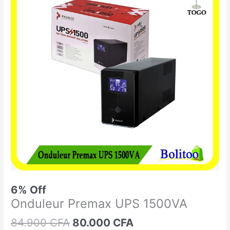
était :
est :
Premax
84.900 CFA.
80.000 CFA.
UPS
1500VA
6% Off
Onduleur Premax UPS 1500VA
84.900
CFA
80.000
CFA