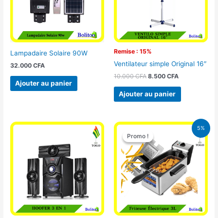
Remise : 15%
Lampadaire Solaire 90W
Ventilateur simple Original 16″
32.000
CFA
10.000
CFA
8.500
CFA
Ajouter au panier
Ajouter au panier
Le
Le
5%
prix
prix
Promo !
Promo !
initial
actuel
était :
est :
39.000 CFA.
37.000 CFA.