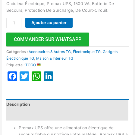
Onduleur Électrique, Premax UPS, 1500 VA, Batterie De
Secours, Protection De Surcharge, De Court-Circuit.
Ajouter au panier
COMMANDER SUR WHATSAPP
Catégories :
Accessoires & Autres TG
,
Électronique TG
,
Gadgets
Électronique TG
,
Maison & Intérieur TG
Étiquette :
TOGO
Facebook
Twitter
WhatsApp
LinkedIn
Description
Avis (0)
Premax UPS offre une alimentation électrique de
secours fiable qui protège votre matériel. Premax UPS a