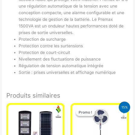
une régulation automatique de la tension avec une
conception compacte, une alarme configurable et une
technologie de gestion de la batterie. Le Premax
1500VA est un onduleur hautes performances doté de
prises de sortie universelles.
Protection de surcharge
Protection contre les surtensions
Protection de court-circuit
Nivellement des fluctuations de puissance
Régulation de tension automatique intégrée
Sortie : prises universelles et affichage numérique
Produits similaires
Le
Le
15%
prix
prix
Promo !
Promo !
initial
actuel
était :
est :
10.000 CFA.
8.500 CFA.