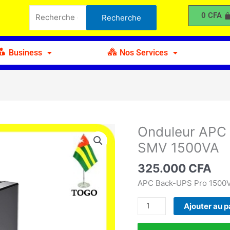
APC
Recherche
0
CFA
Recherche
Back-
pour :
UPS
Pro
Business
Nos Services
EASY
UPS
SMV
1500VA
Onduleur APC
quantité
de
SMV 1500VA
Onduleur
APC
325.000
CFA
Back-
APC Back-UPS Pro 1500
UPS
Pro
Ajouter au p
EASY
UPS