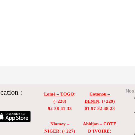
cation :
Nos 
Lomé – TOGO
:
Cotonou –
(+228)
BÉNIN
: (+229)
92-58-41-33
01-97-82-48-23
Niamey –
Abidjan – COTE
NIGER
: (+227)
D’IVOIRE
: