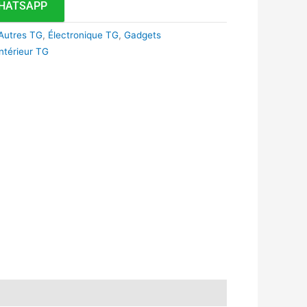
HATSAPP
Autres TG
,
Électronique TG
,
Gadgets
ntérieur TG
k
r
tsApp
inkedIn