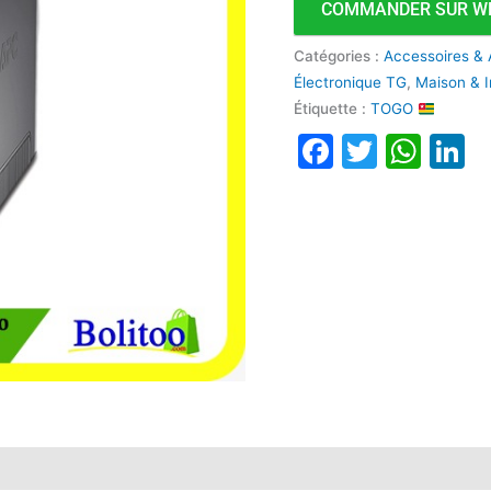
COMMANDER SUR W
SMV
1500VA
Catégories :
Accessoires & 
Électronique TG
,
Maison & I
Étiquette :
TOGO
Faceboo
Twitte
Wha
L