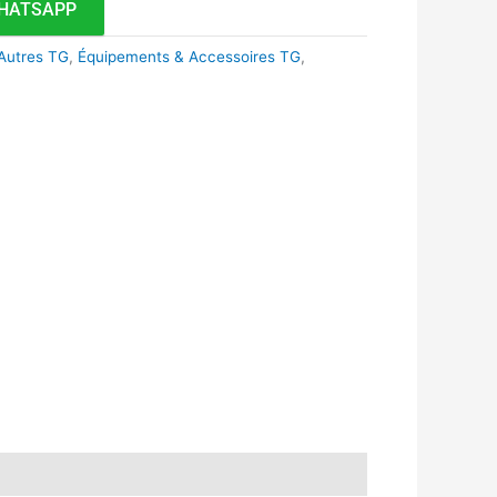
HATSAPP
Autres TG
,
Équipements & Accessoires TG
,
k
r
tsApp
inkedIn