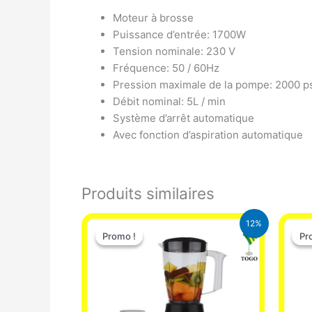
Moteur à brosse
Puissance d’entrée: 1700W
Tension nominale: 230 V
Fréquence: 50 / 60Hz
Pression maximale de la pompe: 2000 p
Débit nominal: 5L / min
Système d’arrêt automatique
Avec fonction d’aspiration automatique
Produits similaires
Le
Le
12%
prix
prix
Promo !
Promo !
Pr
Pr
initial
actuel
était :
est :
25.000 CFA.
22.000 CFA.