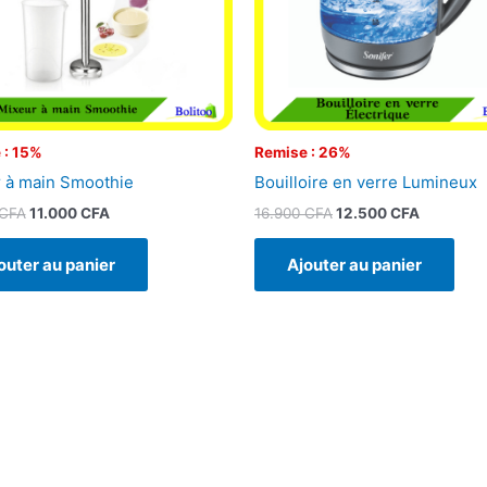
 : 15%
Remise : 26%
 à main Smoothie
Bouilloire en verre Lumineux
CFA
11.000
CFA
16.900
CFA
12.500
CFA
outer au panier
Ajouter au panier