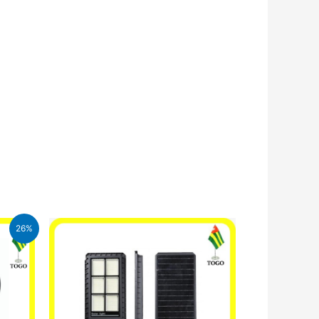
26%
FA.