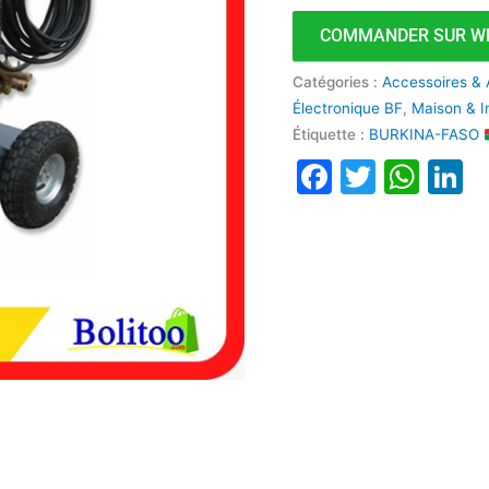
COMMANDER SUR W
Catégories :
Accessoires & 
Électronique BF
,
Maison & I
Étiquette :
BURKINA-FASO
Faceboo
Twitte
Wha
L