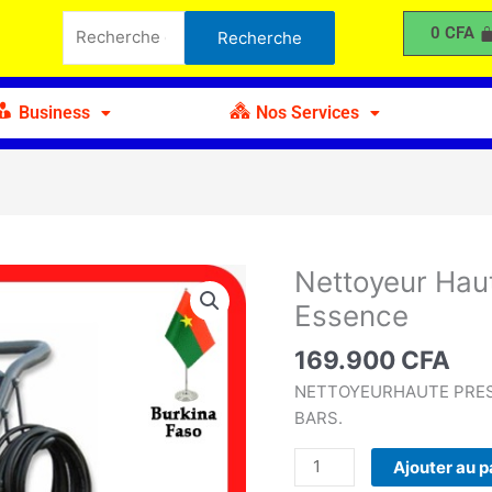
Haute
Recherche
0
CFA
Recherche
Pression
pour :
Thermique
à
Business
Nos Services
Essence
Nettoyeur Hau
quantité
de
Essence
Nettoyeur
Haute
169.900
CFA
Pression
NETTOYEURHAUTE PRESS
Thermique
BARS.
à
Essence
Ajouter au p