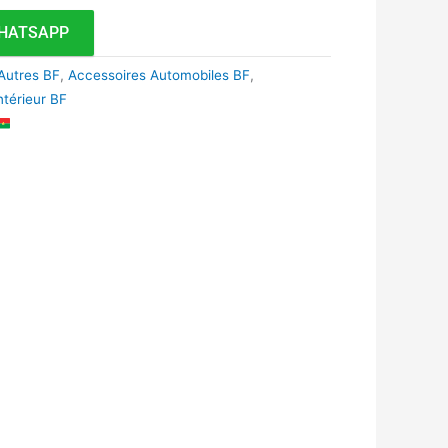
HATSAPP
Autres BF
,
Accessoires Automobiles BF
,
ntérieur BF
k
r
tsApp
inkedIn