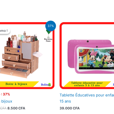
Le
Le
37%
prix
prix
omo !
omo !
initial
actuel
était :
est :
13.450 CFA.
8.500 CFA.
 : 37%
Tablette Éducatives pour enfa
 bijoux
15 ans
CFA
8.500
CFA
39.000
CFA