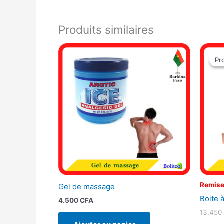
Produits similaires
Pr
Pr
Remise
Gel de massage
Boite à
4.500
CFA
13.450