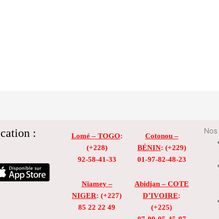
cation :
Nos 
Lomé – TOGO
:
Cotonou –
(+228)
BÉNIN
: (+229)
92-58-41-33
01-97-82-48-23
Niamey –
Abidjan – COTE
NIGER
: (+227)
D’IVOIRE
:
85 22 22 49
(+225)
07-09-05-45-97