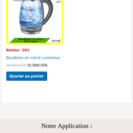
était :
est :
16.900 CFA.
12.500 CFA.
Remise : 26%
Bouilloire en verre Lumineux
16.900
CFA
12.500
CFA
Ajouter au panier
Notre Application :