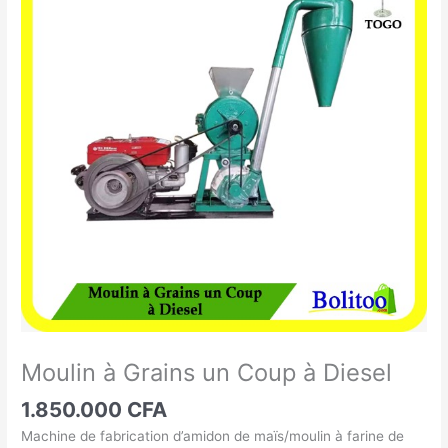
à
Grains
un
Coup
à
Diesel
Moulin à Grains un Coup à Diesel
1.850.000
CFA
Machine de fabrication d’amidon de maïs/moulin à farine de