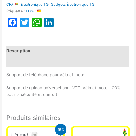
CFA
,
Électronique TG
,
Gadgets Électronique TG
Étiquette :
TOGO
Facebook
Twitter
WhatsApp
LinkedIn
Description
Avis (0)
Support de téléphone pour vélo et moto.
Support de guidon universel pour VTT, vélo et moto. 100%
pour la sécurité et confort.
Produits similaires
Le
Le
15%
prix
prix
Promo !
Promo !