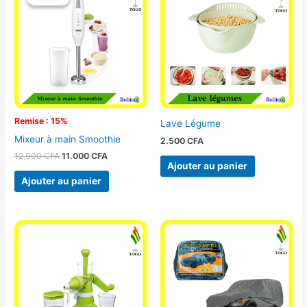
initial
actuel
était :
est :
12.900 CFA.
11.000 CFA.
Remise : 15%
Lave Légume
Mixeur à main Smoothie
2.500
CFA
12.900
CFA
11.000
CFA
Ajouter au panier
Ajouter au panier