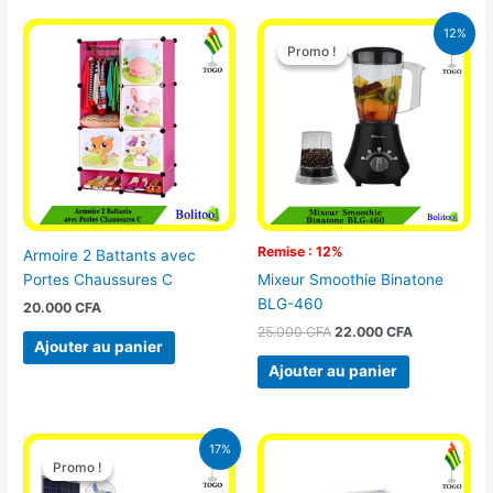
Le
Le
12%
prix
prix
Promo !
Promo !
initial
actuel
était :
est :
25.000 CFA.
22.000 CFA
Remise : 12%
Armoire 2 Battants avec
Portes Chaussures C
Mixeur Smoothie Binatone
BLG-460
20.000
CFA
25.000
CFA
22.000
CFA
Ajouter au panier
Ajouter au panier
Le
Le
17%
prix
prix
Promo !
Promo !
initial
actuel