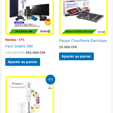
était :
est :
430.000 CFA.
355.000 CFA.
Remise : 17%
Plaque Chauffante Électrique
Pack Solaire 380
25.000
CFA
430.000
CFA
355.000
CFA
Ajouter au panier
Ajouter au panier
Le
Le
15%
prix
prix
Promo !
Promo !
initial
actuel
était :
est :
12.900 CFA.
11.000 CFA.