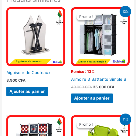
Le
Le
13%
prix
prix
Promo !
Promo !
initial
actuel
était :
est :
40.000 CFA.
35.000 CFA
Remise : 13%
Aiguiseur de Couteaux
Armoire 3 Battants Simple B
8.900
CFA
40.000
CFA
35.000
CFA
Ajouter au panier
Ajouter au panier
Le
Le
11%
prix
prix
Promo !
Promo !
initial
actuel
était :
est :