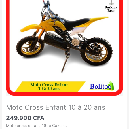
Cross
Enfant
10
à
20
ans
Moto Cross Enfant 10 à 20 ans
249.900
CFA
Moto cross enfant 49cc Gazelle.