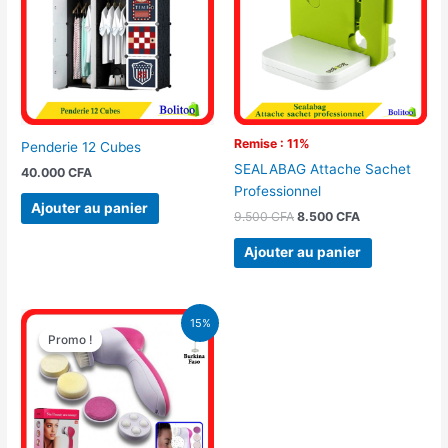
9.500 CFA.
8.500 CFA.
Remise : 11%
Penderie 12 Cubes
SEALABAG Attache Sachet
40.000
CFA
Professionnel
Ajouter au panier
9.500
CFA
8.500
CFA
Ajouter au panier
Le
Le
15%
prix
prix
Promo !
Promo !
initial
actuel
était :
est :
4.100 CFA.
3.500 CFA.