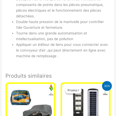
composants de pointe dans les pièces pneumatique,
pièces électriques et le fonctionnement des pièces
détachées.
Double haute pression de la manivelle pour contrôler
l’die Ouverture et fermeture.
Tourne dans une grande automatisation et
intellectualisation, pas de pollution
Appliquer un éditeur de liens pour vous connecter avec
le convoyeur d’air ,qui peut directement en ligne avec
machine de remplissage .
Produits similaires
Le
Le
30%
prix
prix
Promo !
Promo !
initial
actuel
était :
est :
50.000 CFA.
35.000 CFA