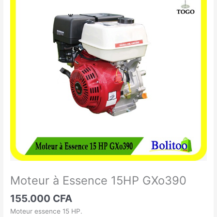
à
Essence
15HP
GXo390
Moteur à Essence 15HP GXo390
155.000
CFA
Moteur essence 15 HP.