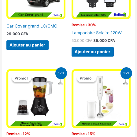
Remise : 30%
Car Cover grand LC/GMC
Lampadaire Solaire 120W
29.000
CFA
50.000
CFA
35.000
CFA
Ajouter au panier
Ajouter au panier
Le
Le
Le
Le
12%
15%
prix
prix
prix
prix
Promo !
Promo !
Promo !
Promo !
initial
actuel
initial
actuel
était :
est :
était :
est :
25.000 CFA.
22.000 CFA.
12.900 CFA.
11.000 CFA.
Remise : 12%
Remise : 15%