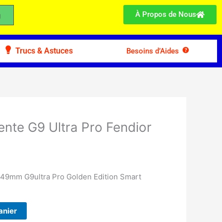
À Propos de Nous
Trucs & Astuces
Besoins d’Aides
gente G9 Ultra Pro Fendior
 49mm G9ultra Pro Golden Edition Smart
anier