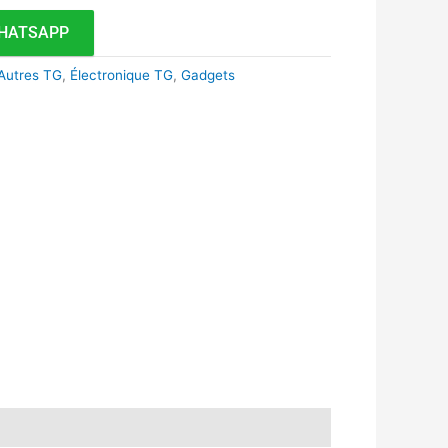
HATSAPP
Autres TG
,
Électronique TG
,
Gadgets
k
r
tsApp
inkedIn