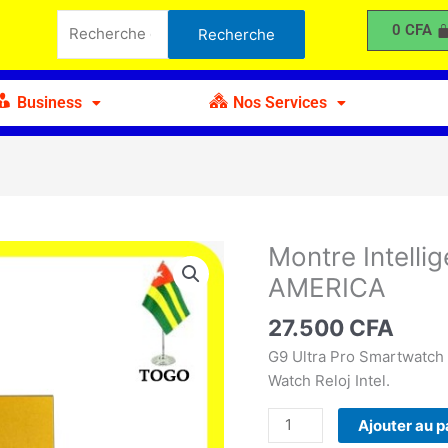
Intelligente
Recherche
0
CFA
Recherche
G9
pour :
Ultra
Pro
Business
Nos Services
Fendior
AMERICA
Montre Intelli
quantité
de
AMERICA
Montre
Intelligente
27.500
CFA
G9
G9 Ultra Pro Smartwatch
Ultra
Watch Reloj Intel.
Pro
Fendior
Ajouter au p
AMERICA