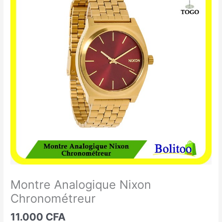
Analogique
Nixon
Chronométreur
Montre Analogique Nixon
Chronométreur
11.000
CFA