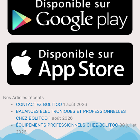
Nos Articles récents
CONTACTEZ BOLITOO
1 août 2026
BALANCES ÉLECTRONIQUES ET PROFESSIONNELLES
CHEZ BOLITOO
1 août 2026
ÉQUIPEMENTS PROFESSIONNELS CHEZ BOLITOO
30 juillet
2026