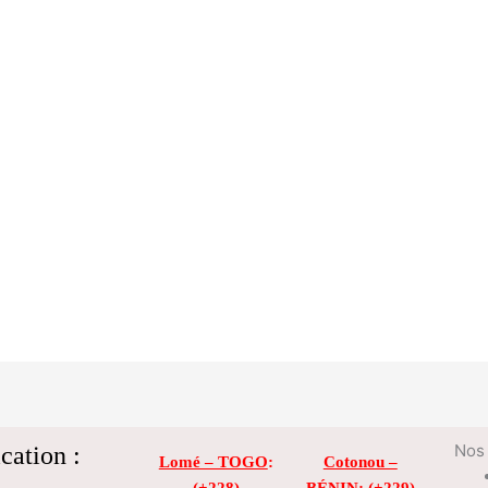
cation :
Nos 
Lomé – TOGO
:
Cotonou –