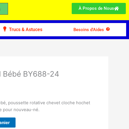
À Propos de Nous
Trucs & Astuces
Besoins d’Aides
l Bébé BY688-24
ébé, poussette rotative chevet cloche hochet
e pour nouveau-né.
anier