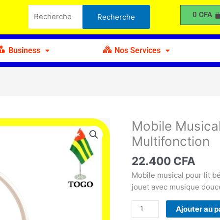
Musical
Recherche
0
CFA
Recherche
Bébé
pour :
BY688-
24
Business
Nos Services
Multifonction
Mobile Musica
quantité
de
Multifonction
Mobile
Musical
22.400
CFA
Bébé
Mobile musical pour lit b
BY688-
jouet avec musique douc
24
Multifonction
Ajouter au p