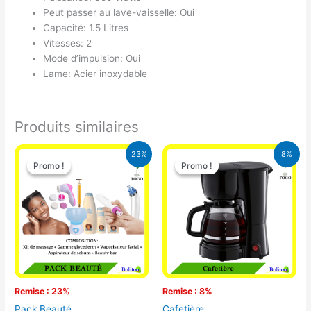
Peut passer au lave-vaisselle: Oui
Capacité: 1.5 Litres
Vitesses: 2
Mode d’impulsion: Oui
Lame: Acier inoxydable
Produits similaires
Le
Le
Le
Le
23%
8%
prix
prix
prix
prix
Promo !
Promo !
Promo !
Promo !
initial
actuel
initial
actuel
était :
est :
était :
est :
65.000 CFA.
49.900 CFA.
25.000 CFA.
23.000 CFA
Remise : 23%
Remise : 8%
Pack Beauté
Cafetière