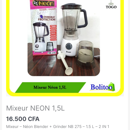
NEON
1,5L
Mixeur NEON 1,5L
16.500
CFA
Mixeur – Néon Blender + Grinder NB 275 – 1.5 L – 2 IN 1