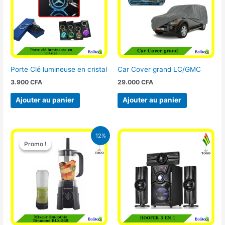
Porte Clé lumineuse en cristal
Car Cover grand LC/GMC
3.900
CFA
29.000
CFA
Ajouter au panier
Ajouter au panier
Le
Le
12%
prix
prix
Promo !
Promo !
initial
actuel
était :
est :
25.000 CFA.
22.000 CFA.