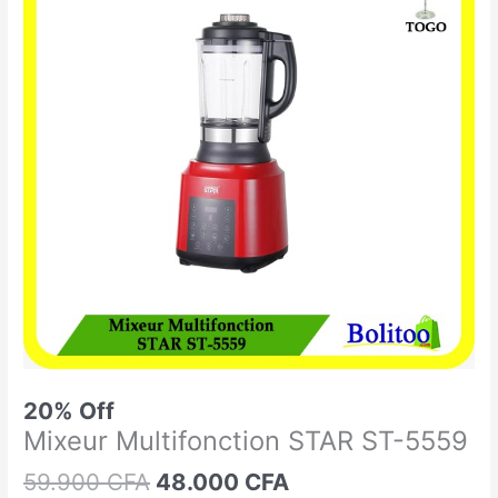
était :
est :
Multifonction
59.900 CFA.
48.000 CFA.
STAR
ST-
5559
20% Off
Mixeur Multifonction STAR ST-5559
59.900
CFA
48.000
CFA