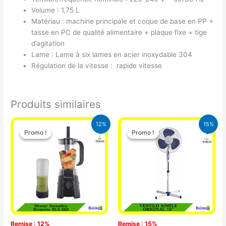
Volume : 1,75 L
Matériau : machine principale et coque de base en PP +
tasse en PC de qualité alimentaire + plaque fixe + tige
d’agitation
Lame : Lame à six lames en acier inoxydable 304
Régulation de la vitesse : rapide vitesse
Produits similaires
Le
Le
Le
Le
12%
15%
prix
prix
prix
prix
Promo !
Promo !
Promo !
Promo !
initial
actuel
initial
actuel
était :
est :
était :
est :
25.000 CFA.
22.000 CFA.
10.000 CFA.
8.500 CFA.
Remise : 12%
Remise : 15%