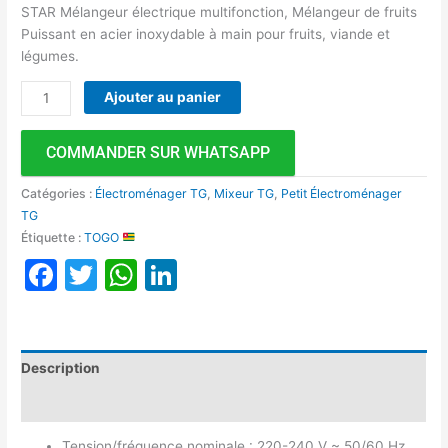
STAR Mélangeur électrique multifonction, Mélangeur de fruits
Puissant en acier inoxydable à main pour fruits, viande et
légumes.
Ajouter au panier
COMMANDER SUR WHATSAPP
Catégories :
Électroménager TG
,
Mixeur TG
,
Petit Électroménager
TG
Étiquette :
TOGO
Facebook
Twitter
WhatsApp
LinkedIn
Description
Avis (0)
Tension/fréquence nominale : 220-240 V ~ 50/60 Hz