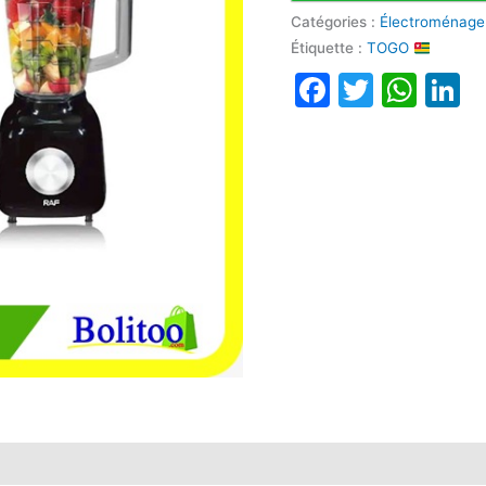
Catégories :
Électroménage
Étiquette :
TOGO
Faceboo
Twitte
Wha
L