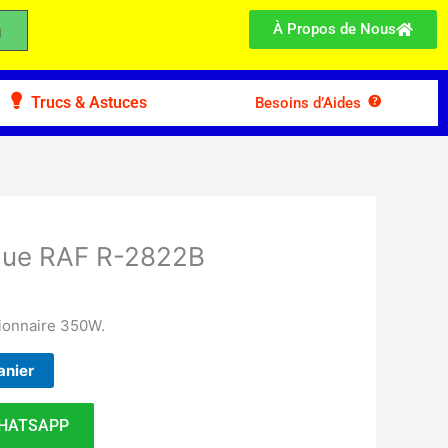
À Propos de Nous
Trucs & Astuces
Besoins d’Aides
ique RAF R-2822B
ionnaire 350W.
anier
HATSAPP