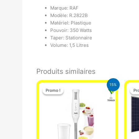
Marque: RAF
Modèle: R.2822B
Matériel: Plastique
Pouvoir: 350 Watts
Taper: Stationnaire
Volume: 1,5 Litres
Produits similaires
Le
Le
15%
prix
prix
Promo !
Promo !
Pr
Pr
initial
actuel
était :
est :
12.900 CFA.
11.000 CFA.