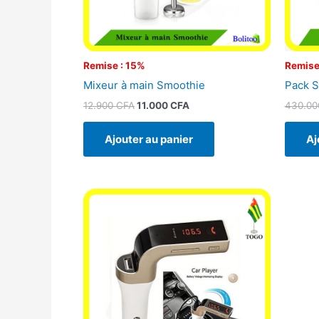
Remise : 15%
Remise
Mixeur à main Smoothie
Pack S
12.900
CFA
11.000
CFA
430.0
Ajouter au panier
Aj