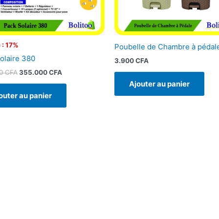
 : 17%
Poubelle de Chambre à pédal
olaire 380
3.900
CFA
00
CFA
355.000
CFA
Ajouter au panier
outer au panier