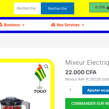
Electrique
Recherche
0
CFA
Recherche
RAF
pour :
R-
2822B
Business
Nos Services
Mixeur Electr
quantité
de
22.000
CFA
Mixeur
Electrique
Mixeur RAF R.2822B Stat
RAF
Ajouter au p
R-
2822B
COMMANDER SUR W