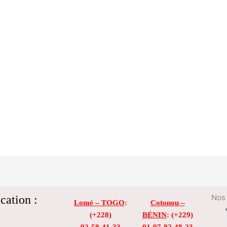
cation :
Nos 
Lomé – TOGO
:
Cotonou –
(+228)
BÉNIN
: (+229)