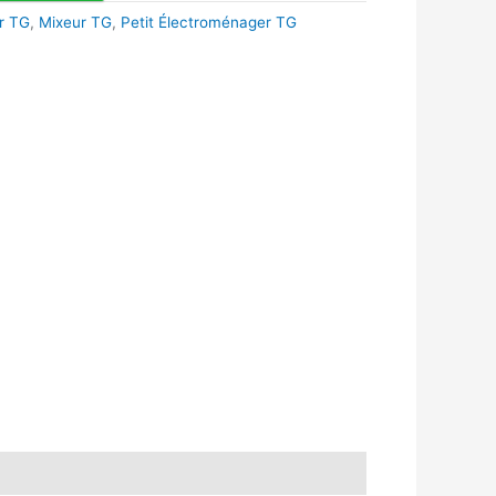
r TG
,
Mixeur TG
,
Petit Électroménager TG
k
r
tsApp
inkedIn