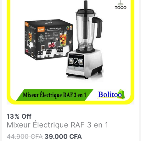
était :
est :
Électrique
44.900 CFA.
39.000 CFA.
RAF
3
en
1
13% Off
Mixeur Électrique RAF 3 en 1
44.900
CFA
39.000
CFA