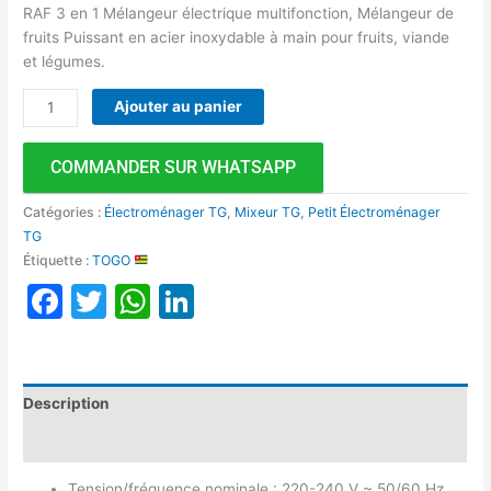
RAF 3 en 1 Mélangeur électrique multifonction, Mélangeur de
fruits Puissant en acier inoxydable à main pour fruits, viande
et légumes.
Ajouter au panier
COMMANDER SUR WHATSAPP
Catégories :
Électroménager TG
,
Mixeur TG
,
Petit Électroménager
TG
Étiquette :
TOGO
Facebook
Twitter
WhatsApp
LinkedIn
Description
Avis (0)
Tension/fréquence nominale : 220-240 V ~ 50/60 Hz