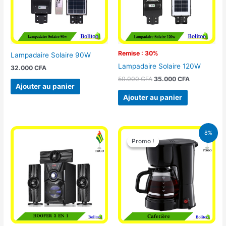
Remise : 30%
Lampadaire Solaire 90W
Lampadaire Solaire 120W
32.000
CFA
50.000
CFA
35.000
CFA
Ajouter au panier
Ajouter au panier
Le
Le
8%
prix
prix
Promo !
Promo !
initial
actuel
était :
est :
25.000 CFA.
23.000 CFA