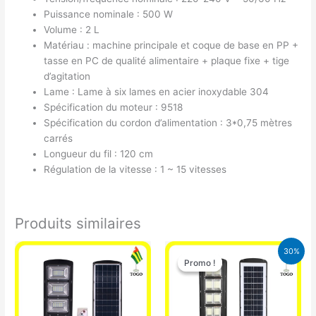
Puissance nominale : 500 W
Volume : 2 L
Matériau : machine principale et coque de base en PP +
tasse en PC de qualité alimentaire + plaque fixe + tige
d’agitation
Lame : Lame à six lames en acier inoxydable 304
Spécification du moteur : 9518
Spécification du cordon d’alimentation : 3*0,75 mètres
carrés
Longueur du fil : 120 cm
Régulation de la vitesse : 1 ~ 15 vitesses
Produits similaires
Le
Le
30%
prix
prix
Promo !
Promo !
initial
actuel
était :
est :
50.000 CFA.
35.000 CFA