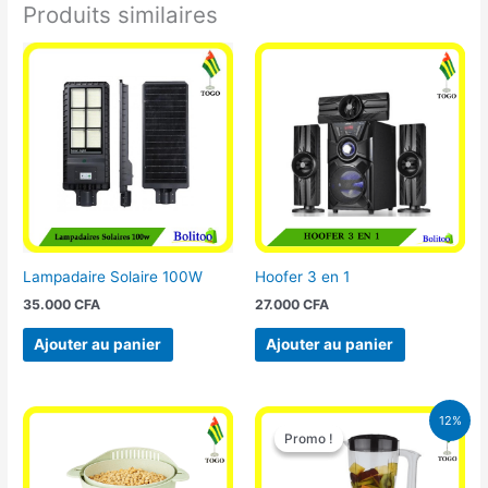
Produits similaires
Lampadaire Solaire 100W
Hoofer 3 en 1
35.000
CFA
27.000
CFA
Ajouter au panier
Ajouter au panier
Le
Le
12%
prix
prix
Promo !
Promo !
initial
actuel
était :
est :
25.000 CFA.
22.000 CFA