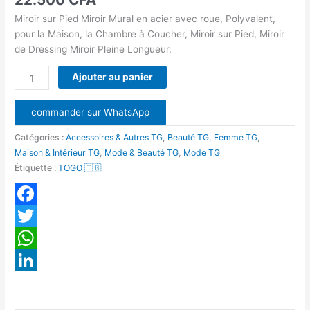
Polyvalent
Miroir sur Pied Miroir Mural en acier avec roue, Polyvalent,
petit
pour la Maison, la Chambre à Coucher, Miroir sur Pied, Miroir
de Dressing Miroir Pleine Longueur.
Ajouter au panier
commander sur WhatsApp
Catégories :
Accessoires & Autres TG
,
Beauté TG
,
Femme TG
,
Maison & Intérieur TG
,
Mode & Beauté TG
,
Mode TG
Étiquette :
TOGO 🇹🇬
Facebook
Twitter
WhatsApp
LinkedIn