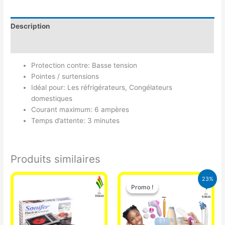
Description
Avis (0)
Protection contre: Basse tension
Pointes / surtensions
Idéal pour: Les réfrigérateurs, Congélateurs
domestiques
Courant maximum: 6 ampères
Temps d’attente: 3 minutes
Produits similaires
Le
Le
23%
prix
prix
Promo !
Promo !
initial
actuel
était :
est :
65.000 CFA.
49.900 CFA