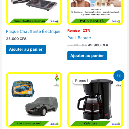
Remise : 23%
Plaque Chauffante Électrique
Pack Beauté
25.000
CFA
65.000
CFA
49.900
CFA
Ajouter au panier
Ajouter au panier
Le
Le
8%
prix
prix
Promo !
Promo !
initial
actuel
était :
est :
25.000 CFA.
23.000 CFA