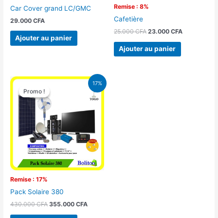
Remise : 8%
Car Cover grand LC/GMC
Cafetière
29.000
CFA
25.000
CFA
23.000
CFA
Ajouter au panier
Ajouter au panier
Le
Le
17%
prix
prix
Promo !
Promo !
initial
actuel
était :
est :
430.000 CFA.
355.000 CFA.
Remise : 17%
Pack Solaire 380
430.000
CFA
355.000
CFA