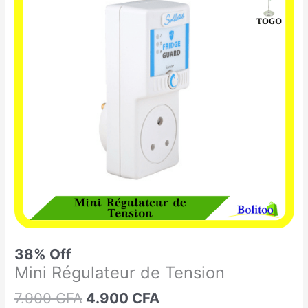
était :
est :
Régulateur
7.900 CFA.
4.900 CFA.
de
Tension
38% Off
Mini Régulateur de Tension
7.900
CFA
4.900
CFA