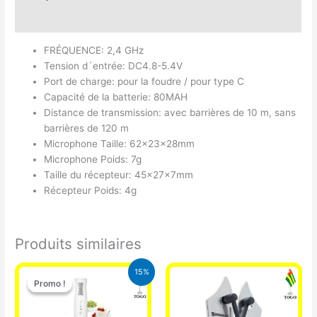
Avis (0)
FRÉQUENCE: 2,4 GHz
Tension d´entrée: DC4.8-5.4V
Port de charge: pour la foudre / pour type C
Capacité de la batterie: 80MAH
Distance de transmission: avec barrières de 10 m, sans
barrières de 120 m
Microphone Taille: 62x23x28mm
Microphone Poids: 7g
Taille du récepteur: 45x27x7mm
Récepteur Poids: 4g
Produits similaires
Le
Le
15%
prix
prix
Promo !
Promo !
initial
actuel
était :
est :
12.900 CFA.
11.000 CFA.