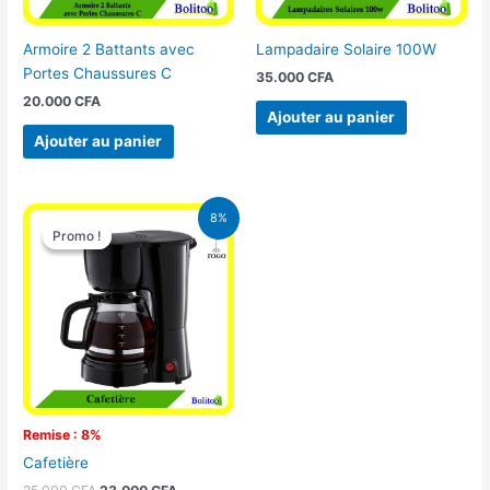
Armoire 2 Battants avec
Lampadaire Solaire 100W
Portes Chaussures C
35.000
CFA
20.000
CFA
Ajouter au panier
Ajouter au panier
Le
Le
8%
prix
prix
Promo !
Promo !
initial
actuel
était :
est :
25.000 CFA.
23.000 CFA.
Remise : 8%
Cafetière