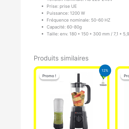
Prise: prise UE
Puissance: 1200 W
Fréquence nominale: 50-60 HZ
Capacité: 60-80g
Taille: env. 180 * 150 * 300 mm / 7,1 * 5,
Produits similaires
Le
Le
12%
prix
prix
Promo !
Promo !
Pr
Pr
initial
actuel
était :
est :
25.000 CFA.
22.000 CFA.