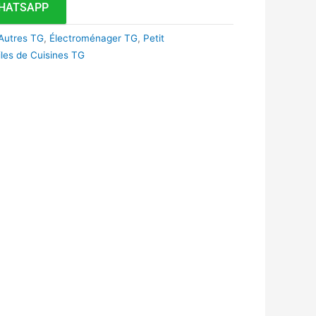
HATSAPP
Autres TG
,
Électroménager TG
,
Petit
iles de Cuisines TG
k
r
tsApp
inkedIn