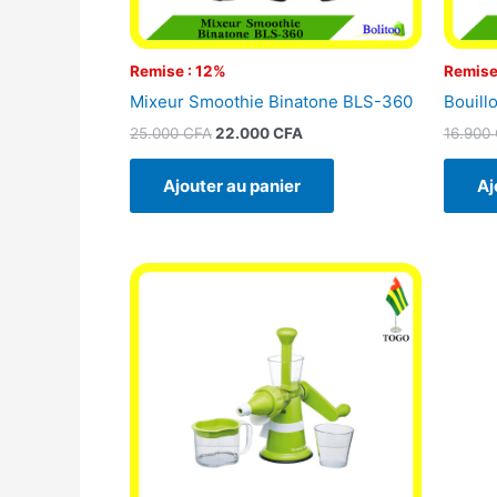
Remise : 12%
Remise
Mixeur Smoothie Binatone BLS-360
Bouill
25.000
CFA
22.000
CFA
16.900
Ajouter au panier
Aj