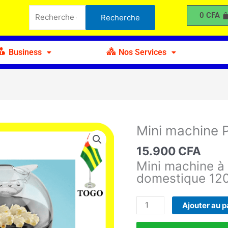
machine
Recherche
0
CFA
Recherche
Pop-
pour :
corn
électrique
Business
Nos Services
Mini machine 
quantité
de
15.900
CFA
Mini
Mini machine à
machine
domestique 12
Pop-
corn
électrique
Ajouter au p