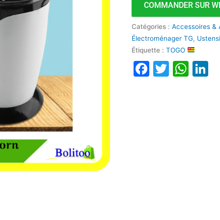
COMMANDER SUR W
Catégories :
Accessoires & 
Électroménager TG
,
Ustens
Étiquette :
TOGO
Faceboo
Twitte
Wha
L