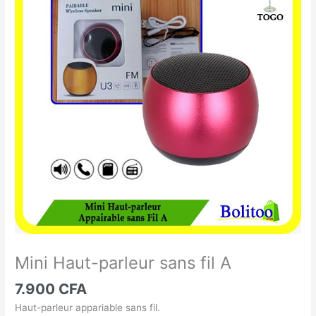
Haut-
parleur
sans
fil
A
Mini Haut-parleur sans fil A
7.900
CFA
Haut-parleur appariable sans fil.