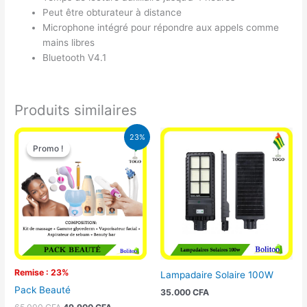
Peut être obturateur à distance
Microphone intégré pour répondre aux appels comme
mains libres
Bluetooth V4.1
Produits similaires
Le
Le
23%
prix
prix
Promo !
Promo !
initial
actuel
était :
est :
65.000 CFA.
49.900 CFA.
Remise : 23%
Lampadaire Solaire 100W
Pack Beauté
35.000
CFA