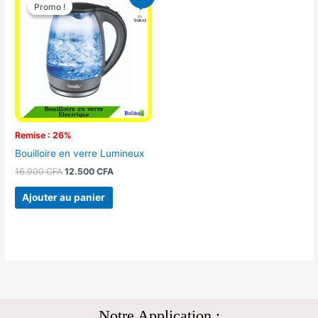
prix
prix
Promo !
Promo !
initial
actuel
était :
est :
16.900 CFA.
12.500 CFA.
Remise : 26%
Bouilloire en verre Lumineux
16.900
CFA
12.500
CFA
Ajouter au panier
Notre Application :