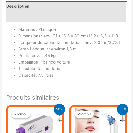
Description
Avis (0)
Matériau : Plastique
Dimensions : env. 31 * 16,5 * 30 cm/12,2 * 6,5 * 11,8
Longueur du câble d’alimentation : env. 2,05 m/3,73 ft
Strap Longueur : environ 1,3 m
Poids : env. 2,45 kg
Emballage :1 x Frigo Voiture
1 x câble d’alimentation
Capacité: 7,5 litres
Produits similaires
Le
Le
Le
Le
50%
55%
prix
prix
prix
prix
Promo !
Promo !
Promo !
Promo !
initial
actuel
initial
actuel
était :
est :
était :
est :
13.000 CFA.
6.500 CFA.
19.900 CFA.
8.900 CFA.