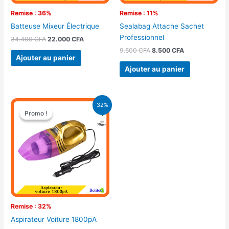
Remise : 36%
Remise : 11%
Batteuse Mixeur Électrique
Sealabag Attache Sachet
Professionnel
34.400
CFA
22.000
CFA
9.500
CFA
8.500
CFA
Ajouter au panier
Ajouter au panier
Le
Le
32%
prix
prix
Promo !
Promo !
initial
actuel
était :
est :
22.000 CFA.
14.900 CFA.
Remise : 32%
Aspirateur Voiture 1800pA