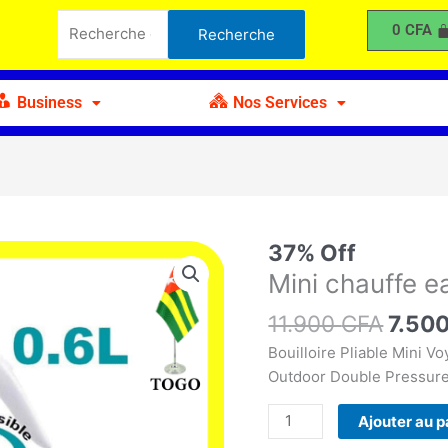
était :
est :
chauffe
Recherche
0
CFA
Recherche
11.900 CFA.
7.500 CFA.
eau
pour :
pliable
Business
Nos Services
Le
37% Off
quantité
prix
de
Mini chauffe e
initial
Mini
11.900
CFA
était 
7.50
chauffe
11.90
eau
Bouilloire Pliable Mini V
pliable
Outdoor Double Pressure
Ajouter au p