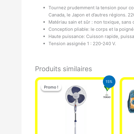
Tournez prudemment la tension pour conv
Canada, le Japon et d’autres régions. 22
Matériau sain et sûr : non toxique, sans
Conception pliable: le corps et la poign
Haute puissance: Cuisson rapide, puiss
Tension assignée 1 : 220-240 V.
Produits similaires
Le
Le
15%
prix
prix
Promo !
Promo !
initial
actuel
était :
est :
10.000 CFA.
8.500 CFA.