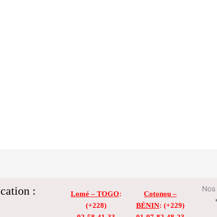
cation :
Nos 
Lomé – TOGO
:
Cotonou –
(+228)
BÉNIN
: (+229)