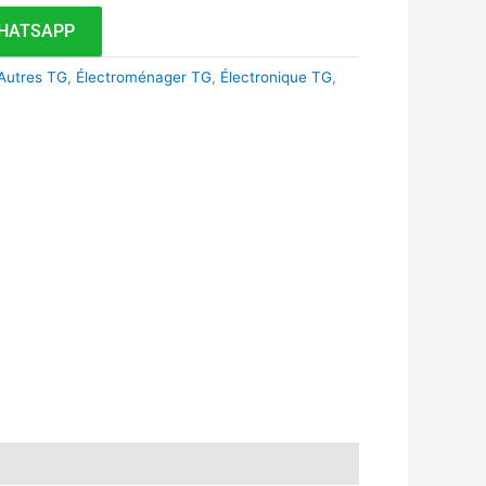
HATSAPP
Autres TG
,
Électroménager TG
,
Électronique TG
,
k
r
tsApp
inkedIn