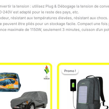
ertir la tension : utilisez Plug & Débogage la tension de conve
0-240V est adapté pour le reste des pays, etc.
 odeur, résistant aux températures élevées, résistant aux chocs.
ée peuvent être pliés pour un stockage facile. Compact une fois 
ance maximale de 1150W, seulement 3 minutes, cuisson d’un pot
Le
Le
prix
prix
Promo !
Promo !
initial
actuel
était :
est :
29.500 CFA.
25.000 