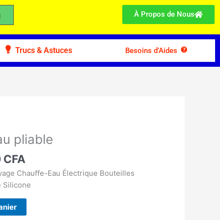
À Propos de Nous
Trucs & Astuces
Besoins d’Aides
Le
prix
au pliable
actuel
:
0
CFA
est :
0 CFA.
7.500 CFA.
oyage Chauffe-Eau Électrique Bouteilles
 Silicone
anier