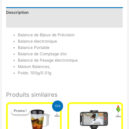
Description
Avis (0)
Balance de Bijoux de Précision
Balance électronique
Balance Portable
Balance de Comptage d’or
Balance de Pesage électronique
Maison Balances,
Poids: 100g/0.01g
Produits similaires
Le
Le
12%
prix
prix
Promo !
Promo !
initial
actuel
était :
est :
25.000 CFA.
22.000 CFA.