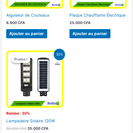
Aiguiseur de Couteaux
Plaque Chauffante Électrique
6.900
CFA
25.000
CFA
Ajouter au panier
Ajouter au panier
Le
Le
30%
prix
prix
Promo !
Promo !
initial
actuel
était :
est :
50.000 CFA.
35.000 CFA.
Remise : 30%
Lampadaire Solaire 120W
50.000
CFA
35.000
CFA