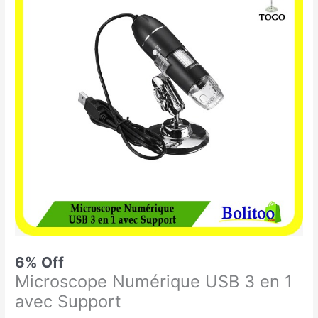
était :
est :
Numérique
35.000 CFA.
33.000 CFA.
USB
3
en
1
avec
Support
6% Off
Microscope Numérique USB 3 en 1
avec Support