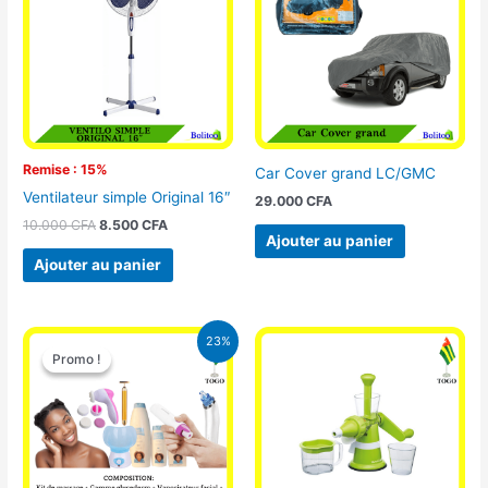
10.000 CFA.
8.500 CFA.
Remise : 15%
Car Cover grand LC/GMC
Ventilateur simple Original 16″
29.000
CFA
10.000
CFA
8.500
CFA
Ajouter au panier
Ajouter au panier
Le
Le
23%
prix
prix
Promo !
Promo !
initial
actuel
était :
est :
65.000 CFA.
49.900 CFA.