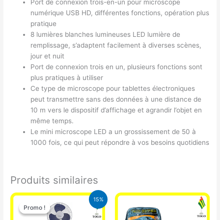
Port de connexion trois-en-un pour microscope
numérique USB HD, différentes fonctions, opération plus
pratique
8 lumières blanches lumineuses LED lumière de
remplissage, s’adaptent facilement à diverses scènes,
jour et nuit
Port de connexion trois en un, plusieurs fonctions sont
plus pratiques à utiliser
Ce type de microscope pour tablettes électroniques
peut transmettre sans des données à une distance de
10 m vers le dispositif d’affichage et agrandir l’objet en
même temps.
Le mini microscope LED a un grossissement de 50 à
1000 fois, ce qui peut répondre à vos besoins quotidiens
Produits similaires
Le
Le
15%
prix
prix
Promo !
Promo !
initial
actuel
était :
est :