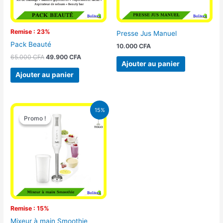
Remise : 23%
Presse Jus Manuel
Pack Beauté
10.000
CFA
65.000
CFA
49.900
CFA
Ajouter au panier
Ajouter au panier
Le
Le
15%
prix
prix
Promo !
Promo !
initial
actuel
était :
est :
12.900 CFA.
11.000 CFA.
Remise : 15%
Mixeur à main Smoothie