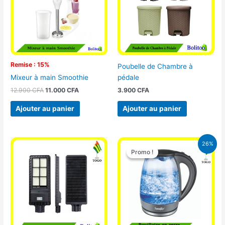
Remise : 15%
Poubelle de Chambre à
pédale
Mixeur à main Smoothie
3.900
CFA
12.900
CFA
11.000
CFA
Ajouter au panier
Ajouter au panier
Le
Le
26%
prix
prix
Promo !
Promo !
initial
actuel
était :
est :
16.900 CFA.
12.500 CFA.