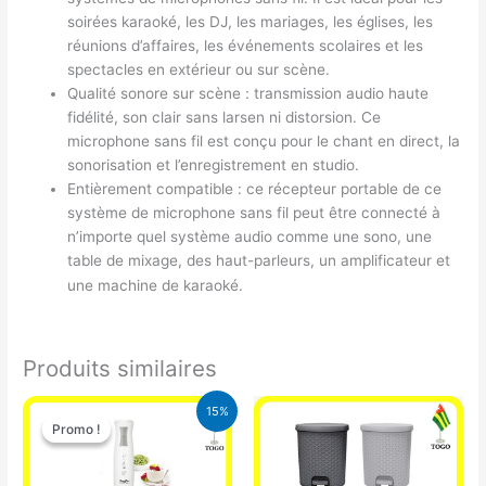
soirées karaoké, les DJ, les mariages, les églises, les
réunions d’affaires, les événements scolaires et les
spectacles en extérieur ou sur scène.
Qualité sonore sur scène : transmission audio haute
fidélité, son clair sans larsen ni distorsion. Ce
microphone sans fil est conçu pour le chant en direct, la
sonorisation et l’enregistrement en studio.
Entièrement compatible : ce récepteur portable de ce
système de microphone sans fil peut être connecté à
n’importe quel système audio comme une sono, une
table de mixage, des haut-parleurs, un amplificateur et
une machine de karaoké.
Produits similaires
Le
Le
15%
prix
prix
Promo !
Promo !
initial
actuel
était :
est :
12.900 CFA.
11.000 CFA.