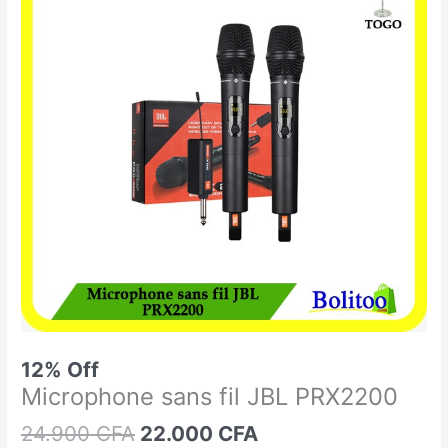
était :
est :
sans
24.900 CFA.
22.000 CFA.
fil
JBL
PRX2200
12% Off
Microphone sans fil JBL PRX2200
24.900
CFA
22.000
CFA