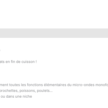
e
ats en fin de cuisson !
sément toutes les fonctions élémentaires du micro-ondes monofon
 brochettes, poissons, poulets…
il ou dans une niche