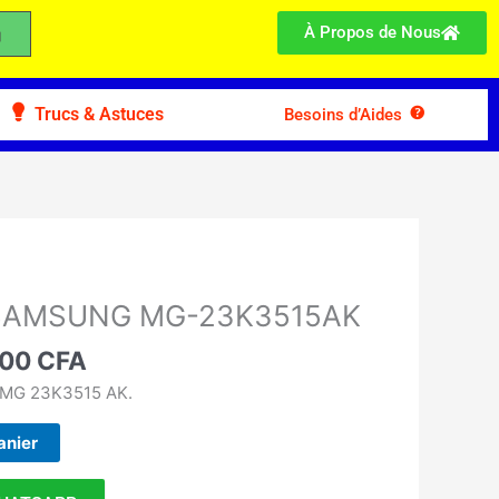
À Propos de Nous
Trucs & Astuces
Besoins d’Aides
Le
prix
 SAMSUNG MG-23K3515AK
l
actuel
 :
000
CFA
est :
00 CFA.
95.000 CFA.
MG 23K3515 AK.
anier