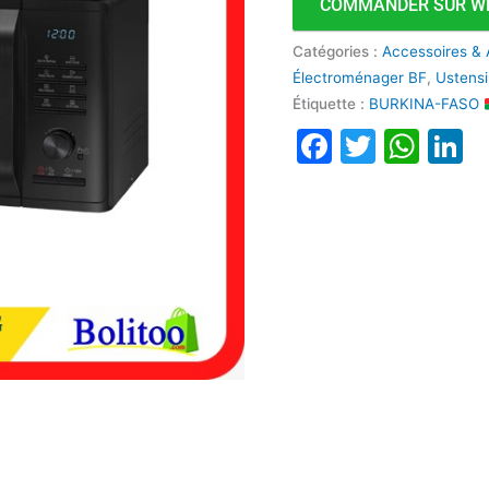
COMMANDER SUR W
Catégories :
Accessoires & 
Électroménager BF
,
Ustensi
Étiquette :
BURKINA-FASO
Faceboo
Twitte
Wha
L