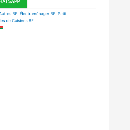
HATSAPP
Autres BF
,
Électroménager BF
,
Petit
les de Cuisines BF
k
r
tsApp
inkedIn