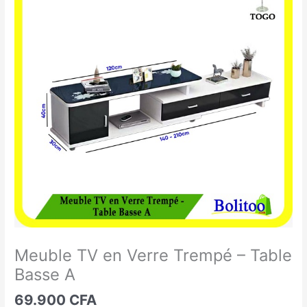
TV
en
Verre
Trempé
-
Table
Basse
A
Meuble TV en Verre Trempé – Table
Basse A
69.900
CFA