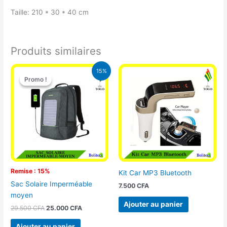
Taille: 210 * 30 * 40 cm
Produits similaires
Le
Le
15%
prix
prix
Promo !
Promo !
initial
actuel
était :
est :
29.500 CFA.
25.000 CFA.
Remise : 15%
Kit Car MP3 Bluetooth
Sac Solaire Imperméable
7.500
CFA
moyen
Ajouter au panier
29.500
CFA
25.000
CFA
Ajouter au panier