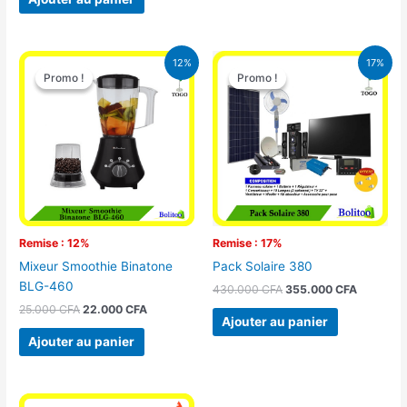
Le
Le
Le
Le
12%
17%
prix
prix
prix
prix
Promo !
Promo !
Promo !
Promo !
initial
actuel
initial
actuel
était :
est :
était :
est :
25.000 CFA.
22.000 CFA.
430.000 CFA.
355.000 
Remise : 12%
Remise : 17%
Mixeur Smoothie Binatone
Pack Solaire 380
BLG-460
430.000
CFA
355.000
CFA
25.000
CFA
22.000
CFA
Ajouter au panier
Ajouter au panier