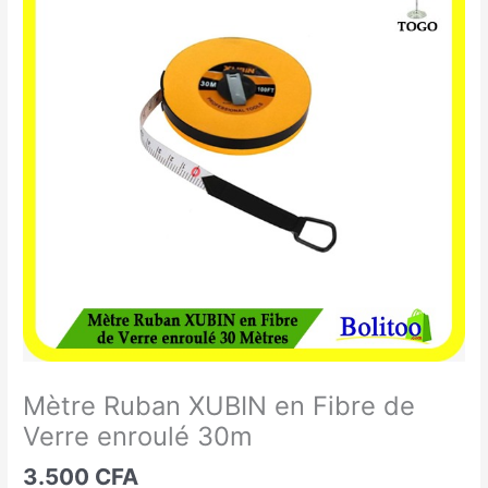
Ruban
XUBIN
en
Fibre
de
Verre
enroulé
30m
Mètre Ruban XUBIN en Fibre de
Verre enroulé 30m
3.500
CFA