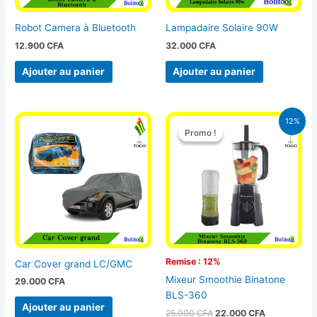
Robot Camera à Bluetooth
Lampadaire Solaire 90W
12.900
CFA
32.000
CFA
Ajouter au panier
Ajouter au panier
Le
Le
12%
prix
prix
Promo !
Promo !
initial
actuel
était :
est :
25.000 CFA.
22.000 CFA
Remise : 12%
Car Cover grand LC/GMC
Mixeur Smoothie Binatone
29.000
CFA
BLS-360
Ajouter au panier
25.000
CFA
22.000
CFA