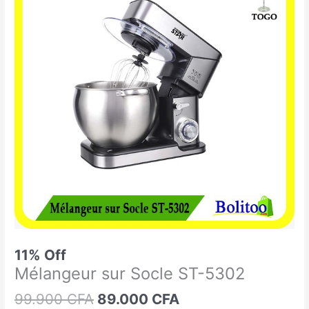
était :
est :
sur
99.900 CFA.
89.000 CFA.
Socle
ST-
5302
11% Off
Mélangeur sur Socle ST-5302
99.900
CFA
89.000
CFA