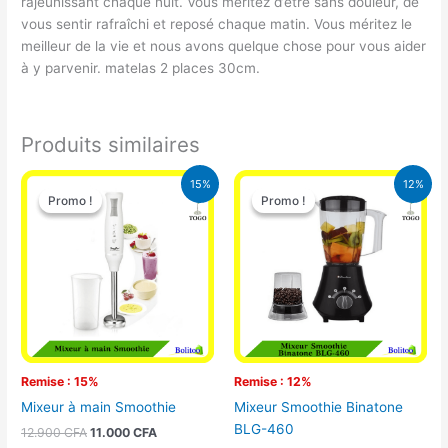
rajeunissant chaque nuit. Vous méritez d’être sans douleur, de
vous sentir rafraîchi et reposé chaque matin. Vous méritez le
meilleur de la vie et nous avons quelque chose pour vous aider
à y parvenir. matelas 2 places 30cm.
Produits similaires
Le
Le
Le
Le
15%
12%
prix
prix
prix
prix
Promo !
Promo !
Promo !
Promo !
initial
actuel
initial
actuel
était :
est :
était :
est :
12.900 CFA.
11.000 CFA.
25.000 CFA.
22.000 CFA
Remise : 15%
Remise : 12%
Mixeur à main Smoothie
Mixeur Smoothie Binatone
BLG-460
12.900
CFA
11.000
CFA