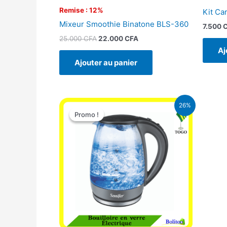
Remise : 12%
Kit Ca
Mixeur Smoothie Binatone BLS-360
7.500
25.000
CFA
22.000
CFA
Aj
Ajouter au panier
Le
Le
26%
prix
prix
Promo !
Promo !
initial
actuel
était :
est :
16.900 CFA.
12.500 CFA.