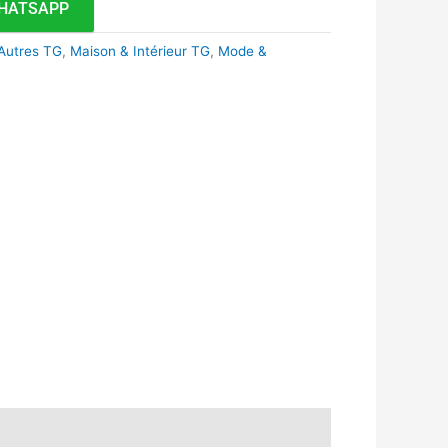
HATSAPP
Autres TG
,
Maison & Intérieur TG
,
Mode &
k
r
tsApp
inkedIn