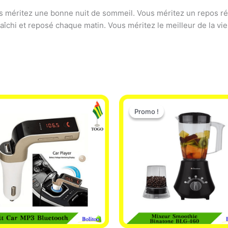
us méritez une bonne nuit de sommeil. Vous méritez un repos ré
fraîchi et reposé chaque matin. Vous méritez le meilleur de la 
Le
Le
prix
prix
Promo !
Promo !
initial
actuel
était :
est :
25.000 CFA.
22.000 