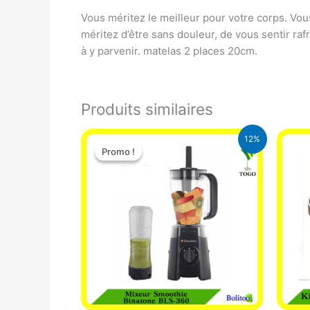
Vous méritez le meilleur pour votre corps. Vo
méritez d’être sans douleur, de vous sentir ra
à y parvenir. matelas 2 places 20cm.
Produits similaires
Le
Le
12%
prix
prix
Promo !
Promo !
initial
actuel
était :
est :
25.000 CFA.
22.000 CFA.