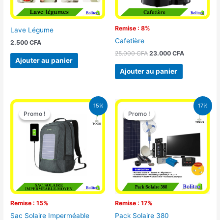
Remise : 8%
Lave Légume
Cafetière
2.500
CFA
25.000
CFA
23.000
CFA
Ajouter au panier
Ajouter au panier
Le
Le
Le
Le
15%
17%
prix
prix
prix
prix
Promo !
Promo !
Promo !
Promo !
initial
actuel
initial
actuel
était :
est :
était :
est :
29.500 CFA.
25.000 CFA.
430.000 CFA.
355.000 
Remise : 15%
Remise : 17%
Sac Solaire Imperméable
Pack Solaire 380