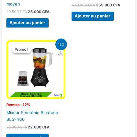
moyen
430.000
CFA
355.000
CFA
29.500
CFA
25.000
CFA
Ajouter au panier
Ajouter au panier
Le
Le
12%
prix
prix
Promo !
Promo !
initial
actuel
était :
est :
25.000 CFA.
22.000 CFA.
Remise : 12%
Mixeur Smoothie Binatone
BLG-460
25.000
CFA
22.000
CFA