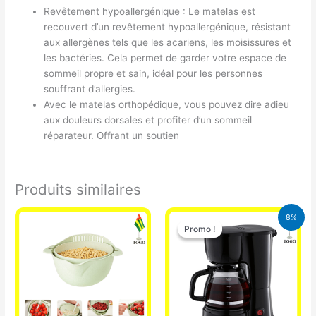
Revêtement hypoallergénique : Le matelas est
recouvert d’un revêtement hypoallergénique, résistant
aux allergènes tels que les acariens, les moisissures et
les bactéries. Cela permet de garder votre espace de
sommeil propre et sain, idéal pour les personnes
souffrant d’allergies.
Avec le matelas orthopédique, vous pouvez dire adieu
aux douleurs dorsales et profiter d’un sommeil
réparateur. Offrant un soutien
Produits similaires
Le
Le
8%
prix
prix
Promo !
Promo !
initial
actuel
était :
est :
25.000 CFA.
23.000 CFA