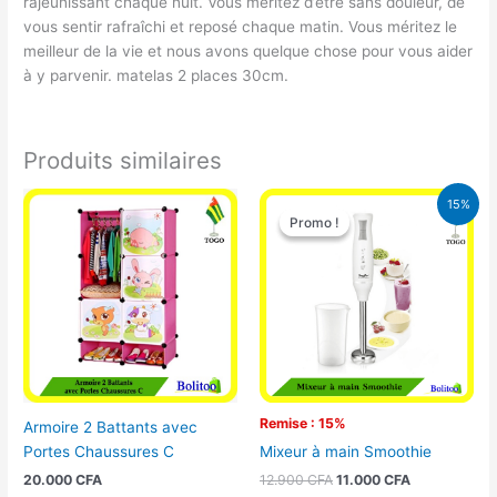
rajeunissant chaque nuit. Vous méritez d’être sans douleur, de
vous sentir rafraîchi et reposé chaque matin. Vous méritez le
meilleur de la vie et nous avons quelque chose pour vous aider
à y parvenir. matelas 2 places 30cm.
Produits similaires
Le
Le
15%
prix
prix
Promo !
Promo !
initial
actuel
était :
est :
12.900 CFA.
11.000 CFA.
Remise : 15%
Armoire 2 Battants avec
Portes Chaussures C
Mixeur à main Smoothie
20.000
CFA
12.900
CFA
11.000
CFA