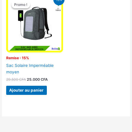
prix
prix
Promo !
Promo !
initial
actuel
était :
est :
29.500 CFA.
25.000 CFA.
Remise : 15%
Sac Solaire Imperméable
moyen
29.500
CFA
25.000
CFA
Ajouter au panier