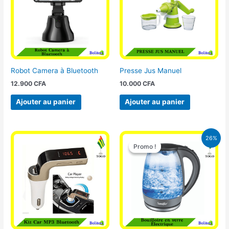
Robot Camera à Bluetooth
Presse Jus Manuel
12.900
CFA
10.000
CFA
Ajouter au panier
Ajouter au panier
Le
Le
26%
prix
prix
Promo !
Promo !
initial
actuel
était :
est :
16.900 CFA.
12.500 CFA.